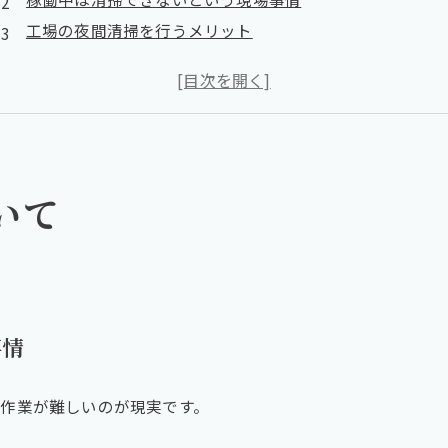
工場の夜間清掃を行うメリット
生産スケジュールに支障が出ない
安全に集中して作業できる
広範囲・集中清掃が可能
夜間工場清掃で対応可能な主な作業内容
日中と同等以上の高品質な清掃作業が可能
いて
夜間清掃の導入前に確認すべきポイント
工場側での立ち合いや鍵の管理体制
音・臭い・振動などの影響範囲
緊急時の連絡体制
よい業者の見極めポイント
事情
実績が豊富かどうか
清掃スタッフの教育が行き届いているか
作業が難しいのが現実です。
工場の夜間清掃は生産性と清潔さを両立する最善の選択肢