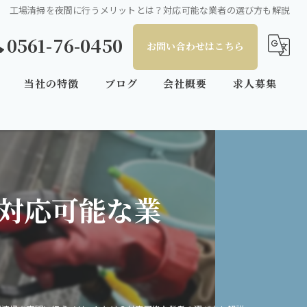
工場清掃を夜間に行うメリットとは？対応可能な業者の選び方も解説
0561-76-0450
お問い合わせはこちら
当社の特徴
ブログ
会社概要
求人募集
工場清掃
特殊清掃
プラント清掃
対応可能な業
タンク清掃
配管清掃